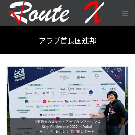
O
Mo
M
アラブ首長国連邦