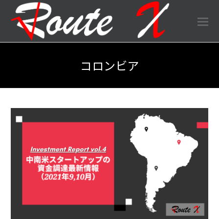
O
Mo
M
コロンビア