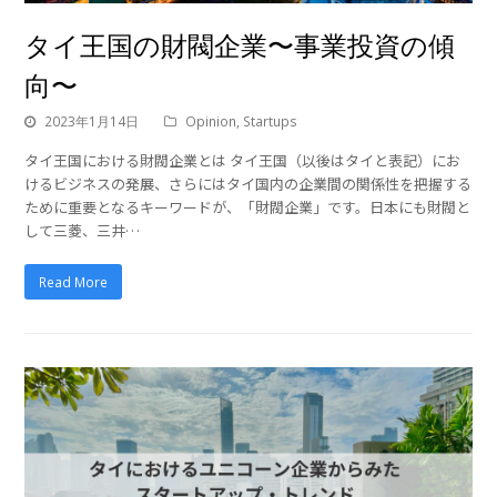
タイ王国の財閥企業〜事業投資の傾
向〜
2023年1月14日
Opinion
,
Startups
タイ王国における財閥企業とは タイ王国（以後はタイと表記）にお
けるビジネスの発展、さらにはタイ国内の企業間の関係性を把握する
ために重要となるキーワードが、「財閥企業」です。日本にも財閥と
して三菱、三井…
Read More