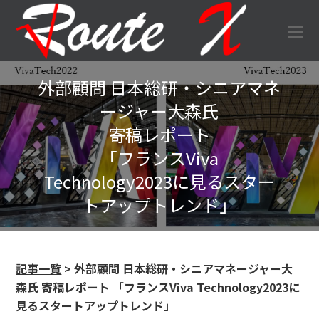
O
Mo
M
外部顧問 日本総研・シニアマネ
ージャー大森氏
寄稿レポート
「フランスViva
Technology2023に見るスター
トアップトレンド」
記事一覧
> 外部顧問 日本総研・シニアマネージャー大
森氏 寄稿レポート 「フランスViva Technology2023に
見るスタートアップトレンド」