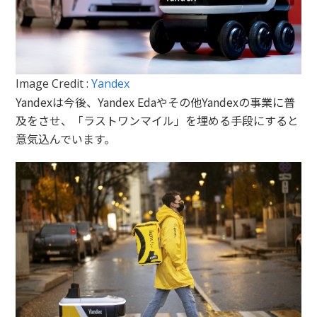
Image Credit :
Yandex
Yandexは今後、Yandex Edaやその他Yandexの事業に普
及をさせ、「ラストワンマイル」を埋める手段にすると
意気込んでいます。