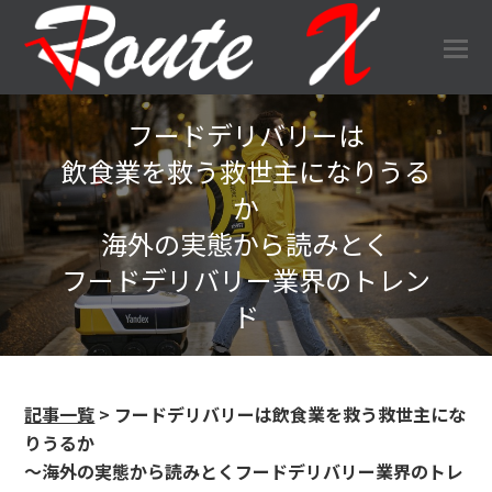
O
Mo
M
フードデリバリーは
飲食業を救う救世主になりうる
か
海外の実態から読みとく
フードデリバリー業界のトレン
ド
記事一覧
> フードデリバリーは飲食業を救う救世主にな
りうるか
～海外の実態から読みとくフードデリバリー業界のトレ