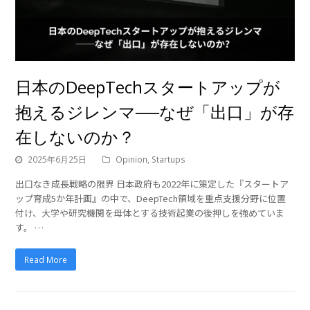
日本のDeepTechスタートアップが
抱えるジレンマ──なぜ「出口」が存
在しないのか？
2025年6月25日
Opinion
,
Startups
出口なき成長戦略の限界 日本政府も2022年に策定した『スタートア
ップ育成5か年計画』の中で、DeepTech領域を重点支援分野に位置
付け、大学や研究機関を母体とする技術起業の後押しを強めていま
す。 …
Read More