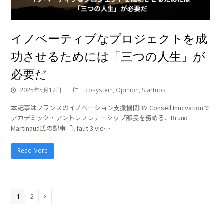
イノベーティブなプロジェクトを成
功させるためには「三つの人生」が
必要だ
2025年5月12日
Ecosystem
,
Opinion
,
Startups
本記事はフランスのイノベーション支援機関BM Conseil Innovationで
アカデミック・アントレプレナーシップ部長を務める、Bruno
Martinaud氏の記事「Il faut 3 vie…
Read More
Page
Page
1
2
Next