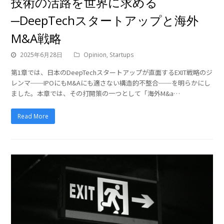
技術の活路を世界に求める
─DeepTechスタートアップと海外
M&A戦略
2025年6月28日
Opinion
,
Startups
第1章では、日本のDeepTechスタートアップが直面するEXIT戦略のジ
レンマ──IPOにもM&Aにも適さない構造的不整合──を明らかにし
ました。本章では、その打開策の一つとして「海外M&a…
Read More