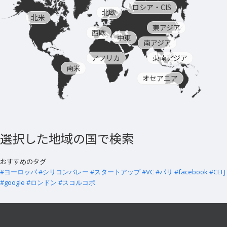
ロシア・CIS
北欧
北米
東アジア
西欧
中東
南アジア
アフリカ
東南アジア
南米
オセアニア
選択した地域の国で検索
おすすめのタグ
#ヨーロッパ
#シリコンバレー
#スタートアップ
#VC
#パリ
#facebook
#CEFJ
#google
#ロンドン
#スコルコボ