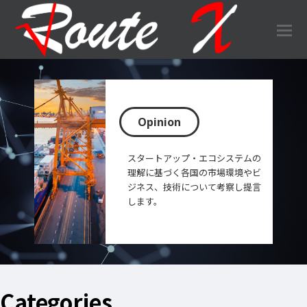
O
Mo
M
Opinion
スタートアップ・エコシステムの
理解に基づく各国の市場環境やビ
ジネス、技術について考察し提言
します。
Categories