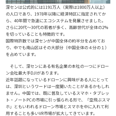
深センは公式的には1191万人（実際は1800万人以上）
の人口であり、1978年以降に経済特区に指定されてか
ら、40年間で急速にエコシステムを発展させました。
さらに20代～30代の若者が多く、高齢世代が全体の2%
を切っていることも特徴的です。
国際特許数では深センが中国全体の約半分を占めてお
り、中でも南山区はその大部分（中国全体の４分の１）
を占めています。
そして、深センにある有名企業の本社の一つにドロー
ン会社最大手DJIがあります。
近年話題になっているドローンに興味がある人にとって
は、深圳というワードは一度聞いたことがあるかもしれ
ません。中国では、既に普及しているスマホ・タブレッ
ト・ノートPCの市場に引っ張られる形で、「空飛ぶスマ
ホ」ともいわれるドローン市場とスマホを中に入れて利
用することも多いVR市場が拡大してきています。