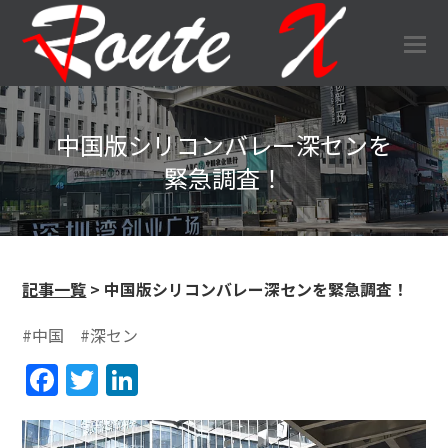
O
Mo
M
中国版シリコンバレー深センを
緊急調査！
記事一覧
> 中国版シリコンバレー深センを緊急調査！
#中国
#深セン
Facebook
Twitter
LinkedIn