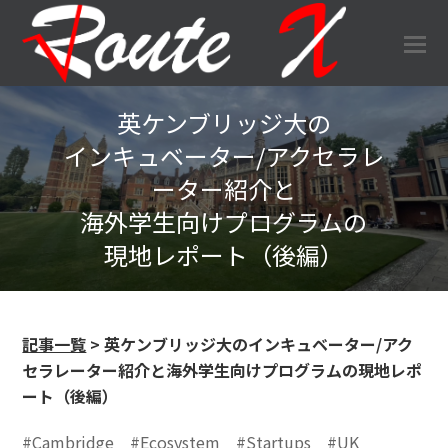
O
Mo
M
英ケンブリッジ大の
インキュベーター/アクセラレ
ーター紹介と
海外学生向けプログラムの
現地レポート（後編）
記事一覧
> 英ケンブリッジ大のインキュベーター/アク
セラレーター紹介と海外学生向けプログラムの現地レポ
ート（後編）
#Cambridge
#Ecosystem
#Startups
#UK