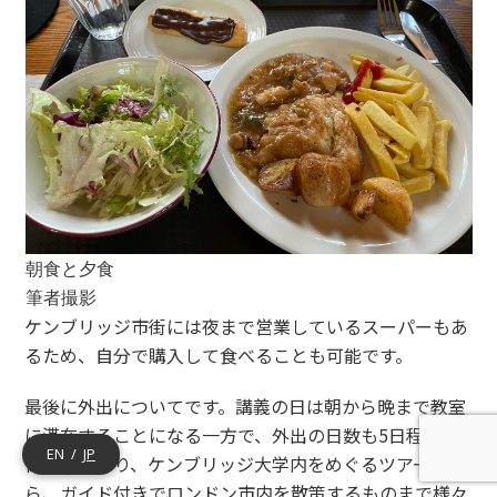
朝食と夕食
筆者撮影
ケンブリッジ市街には夜まで営業しているスーパーもあ
るため、自分で購入して食べることも可能です。
最後に外出についてです。講義の日は朝から晩まで教室
に滞在することになる一方で、外出の日数も5日程度確
EN
JP
保されており、ケンブリッジ大学内をめぐるツアーか
ら、ガイド付きでロンドン市内を散策するものまで様々