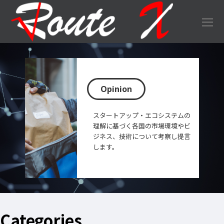
O
Mo
M
Opinion
スタートアップ・エコシステムの
理解に基づく各国の市場環境やビ
ジネス、技術について考察し提言
します。
Categories