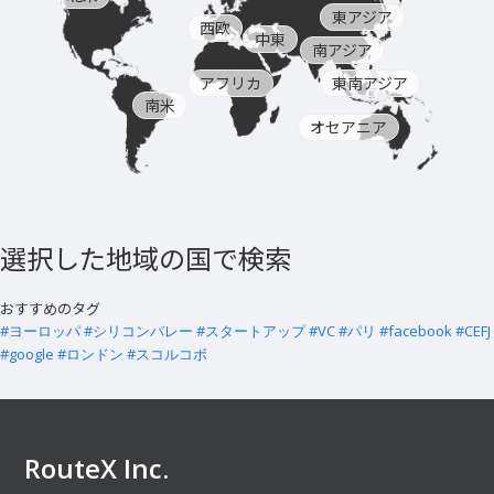
東アジア
西欧
中東
南アジア
アフリカ
東南アジア
南米
オセアニア
選択した地域の国で検索
おすすめのタグ
#ヨーロッパ
#シリコンバレー
#スタートアップ
#VC
#パリ
#facebook
#CEFJ
#google
#ロンドン
#スコルコボ
RouteX Inc.