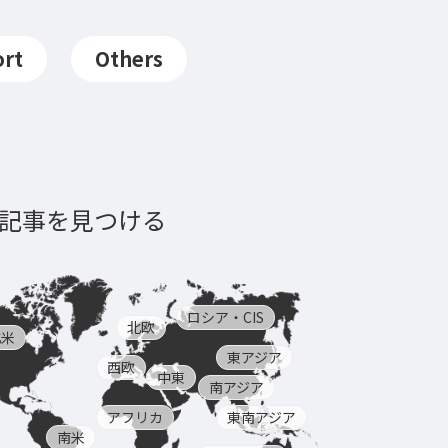
rt
Others
記事を見つける
ロシア・CIS
北欧
北米
東アジア
西欧
中東
南アジア
アフリカ
東南アジア
南米