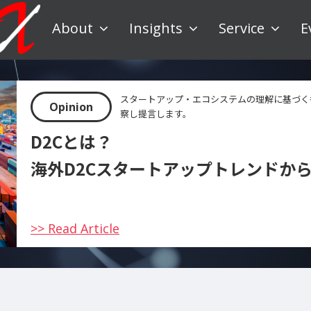
About
Insights
Service
E
スタートアップ・エコシステムの理解に基づく
Opinion
察し提言します。
D2Cとは？
海外D2Cスタートアップトレンドか
>> Read Article