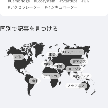
#Cambridge
#Ecosystem
#Startups
#UK
#アクセラレーター
#インキュベーター
国別で記事を見つける
ロシア・CIS
北欧
北米
東アジア
西欧
中東
南アジア
アフリカ
東南アジア
南米
オセアニア