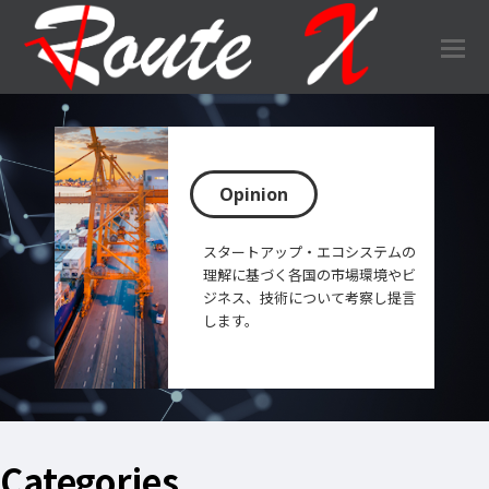
O
Mo
M
Opinion
スタートアップ・エコシステムの
理解に基づく各国の市場環境やビ
ジネス、技術について考察し提言
します。
Categories