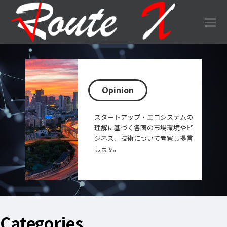
O
Mo
M
Opinion
スタートアップ・エコシステムの
理解に基づく各国の市場環境やビ
ジネス、技術について考察し提言
します。
Categories