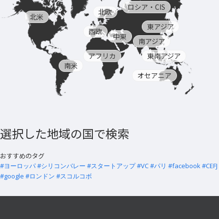
ロシア・CIS
北欧
北米
東アジア
西欧
中東
南アジア
アフリカ
東南アジア
南米
オセアニア
選択した地域の国で検索
おすすめのタグ
#ヨーロッパ
#シリコンバレー
#スタートアップ
#VC
#パリ
#facebook
#CEFJ
#google
#ロンドン
#スコルコボ