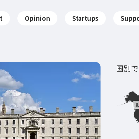
t
Opinion
Startups
Suppo
国別で