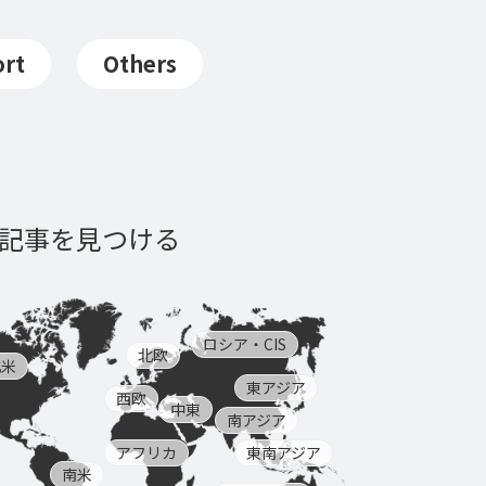
rt
Others
記事を見つける
ロシア・CIS
北欧
北米
東アジア
西欧
中東
南アジア
アフリカ
東南アジア
南米