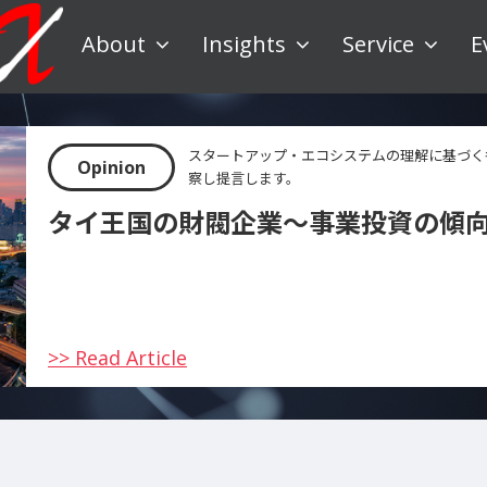
About
Insights
Service
E
スタートアップ・エコシステムの理解に基づく
Opinion
察し提言します。
タイ王国の財閥企業〜事業投資の傾
>> Read Article