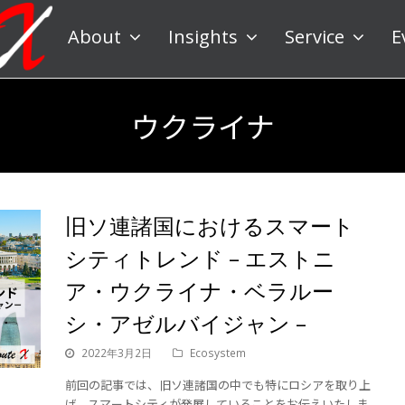
About
Insights
Service
E
ウクライナ
旧ソ連諸国におけるスマート
シティトレンド – エストニ
ア・ウクライナ・ベラルー
シ・アゼルバイジャン –
2022年3月2日
Ecosystem
前回の記事では、旧ソ連諸国の中でも特にロシアを取り上
げ、スマートシティが発展していることをお伝えいたしま