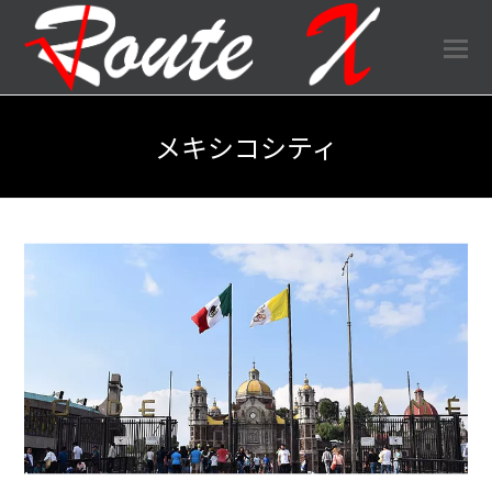
O
Mo
M
メキシコシティ