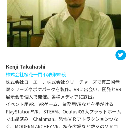
t
Kenji Takahashi
株式会社桜花一門 代表取締役
株式会社コーエー、株式会社クリーチャーズで真三國無
双シリーズやポケパークを製作。VRに出会い、開発とVR
展示会を個人で開催。各種メディアに露出。
イベント用VR、VRゲーム、業務用VRなどを手がける。
PlayStation®VR、STEAM、Oculusの3大プラットホーム
で出品済み。Chainman、恐怖ＶＲアトラクションつな
ぐ、MODERN ARCHEY VR、桜花広場など数々のＶＲコ