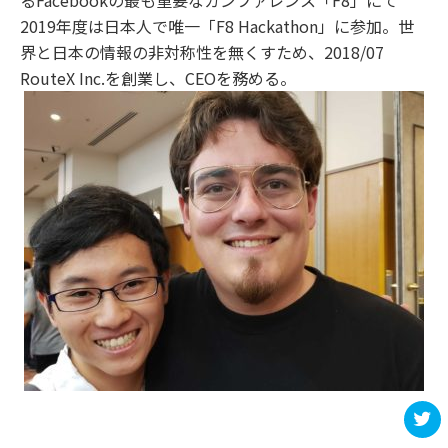
るFacebookの最も重要なカンファレンス「F8」にて
2019年度は日本人で唯一「F8 Hackathon」に参加。世
界と日本の情報の非対称性を無くすため、2018/07
RouteX Inc.を創業し、CEOを務める。
t